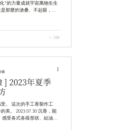
“化“的力量成就宇宙萬物生生
沉香，外表是那麼的滄桑、不起眼，卻
一塊沉香在大自然中結香，最
為灰燼，又再次回到大自然
分鐘
] 2023年夏季
坊
感受。 這次的手工香製作工
 ​2023.07.30 沉香，能
，感受各式各樣形狀、結油的
撞的重量； 鼻，感受沉香香氣