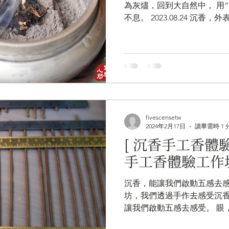
為灰燼，回到大自然中， 用
不息。 ​2023.08.24 
有非常多的精神歷練在內，
終經過焚燒，釋放香氣，化
中，...
fivescensetw
2024年2月17日
讀畢需時 1 
[ 沉香手工香體驗 
手工香體驗工作
​沉香，能讓我們啟動五感去
坊，我們透過手作去感受沉香的美。
讓我們啟動五感去感受。 眼
表現； 耳，感受木頭相互碰