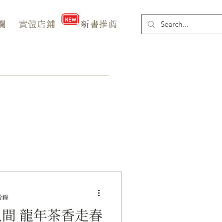
欄
實體店鋪
新書推薦
分鐘
感人間 龍年茶香走春