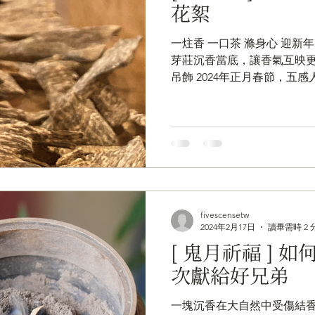
花絮
一炷香 一口茶 滌身心 迎新年 2024.02.14 （正月初五） 
芽莊沉香當底，讓香氣互映更具
吊飾 2024年正月春節，五
春聚會，讓平日的教室空間
除了收到了五感人間自製的< 平
fivescensetw
2024年2月17日
讀畢需時 2 
[ 鬼月祈福 ] 
次獻給好兄弟
一塊沉香在大自然中受傷結香