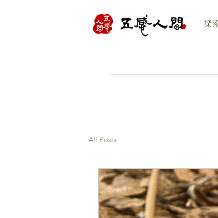
探
All Posts