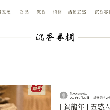
香品
索五感
沉香
梢楠
活動五感
沉香專
fivescensetw
2024年2月22日
讀畢需時 2 
[ 賀龍年 ] 五