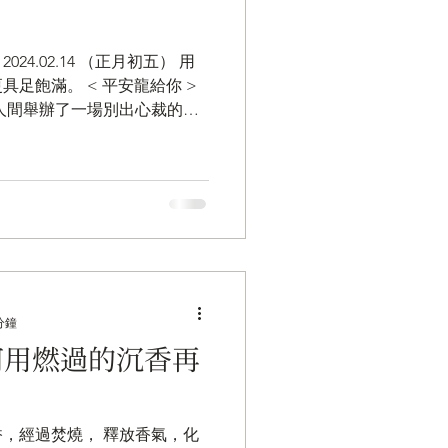
用
足飽滿。 < 平安龍給你 >
感人間舉辦了一場別出心裁的新
搖身充滿濃濃年節氣息；大家
安龍給你...
分鐘
如何用燃過的沉香再
，經過焚燒， 釋放香氣，化