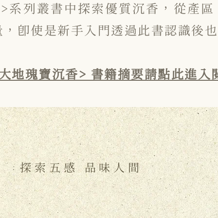
沉香>系列叢書中探索優質沉香，從產
量，即使是新手入門透過此書認識後也
<大地瑰寶沉香> 書籍摘要請點此進入​
探索五感 品味人間