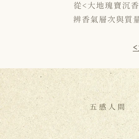
​從<大地瑰寶
辨香氣層次與質
五感人間