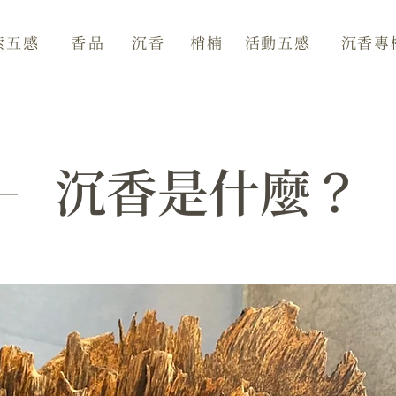
香品
索五感
沉香
梢楠
活動五感
沉香專
​沉香是什麼？