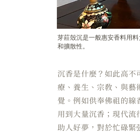
芽莊殼沉是一般惠安香料用料
和擴散性。
沉香是什麼？如此高不
療、養生、宗教、與藝
覺。例如供奉佛祖的線
用到大量沉香；現代流
助人好夢，對於忙碌緊