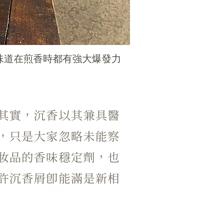
味道在煎香時都有強大爆發力
其實，沉香以其兼具醫
，只是大家忽略未能察
妝品的香味穩定劑，也
許沉香屑即能滿是新相