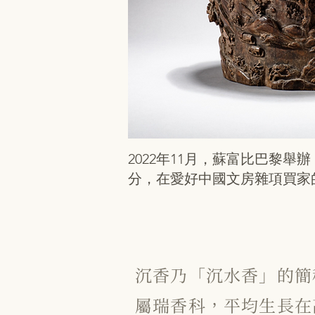
2022年11月，蘇富比巴黎舉
分，在愛好中國文房雜項買家的競
沉香乃「沉水香」的簡
屬瑞香科，平均生長在