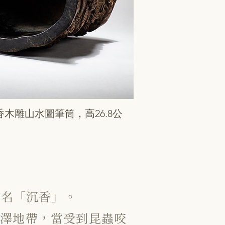
香木雕山水圖筆筒，高26.8公
。
故名「沉香」。
沼澤地帶，當受到昆蟲咬