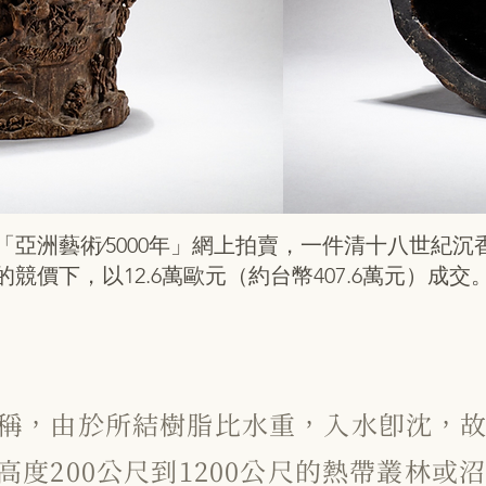
辦「亞洲藝術∕5000年」網上拍賣，一件清十八世紀沉
價下，以12.6萬歐元（約台幣407.6萬元）成交
稱，由於所結樹脂比水重，入水即沈，
高度200公尺到1200公尺的熱帶叢林或