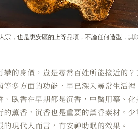
大宗，也是惠安區的上等品項，不論任何造型，其
可攀的身價，豈是尋常百姓所能接近的？
術等多方面的功能，早已深入尋常生活裡
香、臥香在早期都是沉香，中醫用藥、化
行的薰香，沉香也是重要的薰香素材。少
張的現代人而言，有安神助眠的效果。