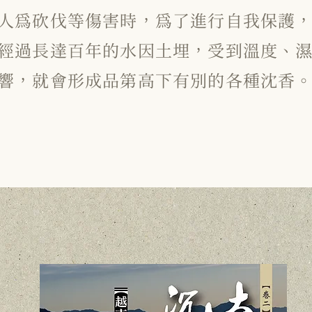
人為砍伐等傷害時，為了進行自我保護
經過長達百年的水因土埋，受到溫度、
響，就會形成品第高下有別的各種沈香