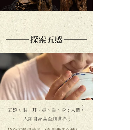
探索五感
五感，眼、耳、鼻、舌、身 ; 人間，
人類自身甚至到世界 ;